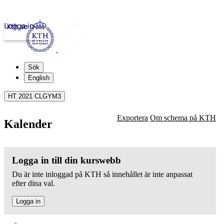
Logga in
kth.se
Sök
English
HT 2021 CLGYM3
Exportera
Om schema på KTH
Kalender
Logga in till din kurswebb
Du är inte inloggad på KTH så innehållet är inte anpassat
efter dina val.
Logga in