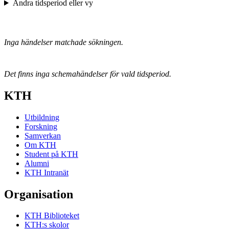
Ändra tidsperiod eller vy
Inga händelser matchade sökningen.
Det finns inga schemahändelser för vald tidsperiod.
KTH
Utbildning
Forskning
Samverkan
Om KTH
Student på KTH
Alumni
KTH Intranät
Organisation
KTH Biblioteket
KTH:s skolor