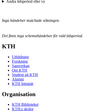
Ändra tidsperiod eller vy
Inga händelser matchade sökningen.
Det finns inga schemahändelser för vald tidsperiod.
KTH
Utbildning
Forskning
Samverkan
Om KTH
Student på KTH
Alumni
KTH Intranät
Organisation
KTH Biblioteket
KTH:s skolor