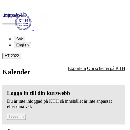
Logga in
kth.se
Sök
English
HT 2022
Exportera
Om schema på KTH
Kalender
Logga in till din kurswebb
Du är inte inloggad på KTH så innehållet är inte anpassat
efter dina val.
Logga in