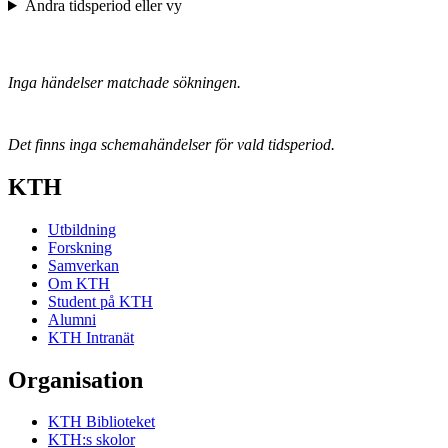
Ändra tidsperiod eller vy
Inga händelser matchade sökningen.
Det finns inga schemahändelser för vald tidsperiod.
KTH
Utbildning
Forskning
Samverkan
Om KTH
Student på KTH
Alumni
KTH Intranät
Organisation
KTH Biblioteket
KTH:s skolor