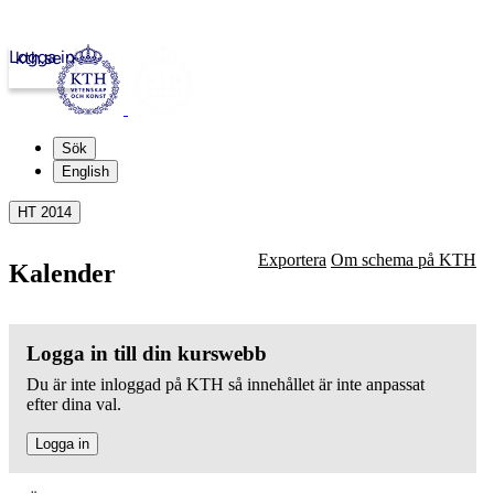
Logga in
kth.se
Sök
English
HT 2014
Exportera
Om schema på KTH
Kalender
Logga in till din kurswebb
Du är inte inloggad på KTH så innehållet är inte anpassat
efter dina val.
Logga in