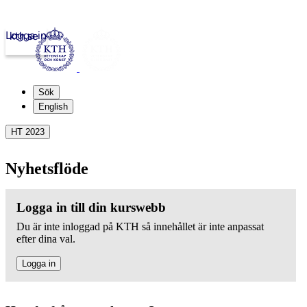
Logga in
kth.se
Sök
English
HT 2023
Nyhetsflöde
Logga in till din kurswebb
Du är inte inloggad på KTH så innehållet är inte anpassat
efter dina val.
Logga in