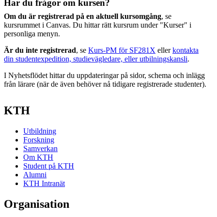
Har du frågor om kursen?
Om du är registrerad på en aktuell kursomgång
, se
kursrummet i Canvas. Du hittar rätt kursrum under "Kurser" i
personliga menyn.
Är du inte registrerad
, se
Kurs-PM för SF281X
eller
kontakta
din studentexpedition, studievägledare, eller utbilningskansli
.
I Nyhetsflödet hittar du uppdateringar på sidor, schema och inlägg
från lärare (när de även behöver nå tidigare registrerade studenter).
KTH
Utbildning
Forskning
Samverkan
Om KTH
Student på KTH
Alumni
KTH Intranät
Organisation