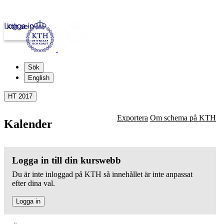
Logga in
kth.se
Sök
English
HT 2017
Exportera
Om schema på KTH
Kalender
Logga in till din kurswebb
Du är inte inloggad på KTH så innehållet är inte anpassat
efter dina val.
Logga in