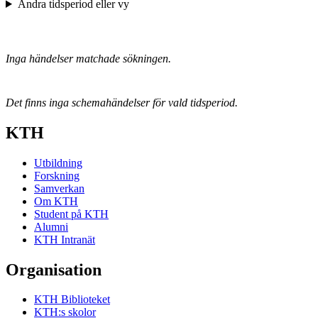
Ändra tidsperiod eller vy
Inga händelser matchade sökningen.
Det finns inga schemahändelser för vald tidsperiod.
KTH
Utbildning
Forskning
Samverkan
Om KTH
Student på KTH
Alumni
KTH Intranät
Organisation
KTH Biblioteket
KTH:s skolor