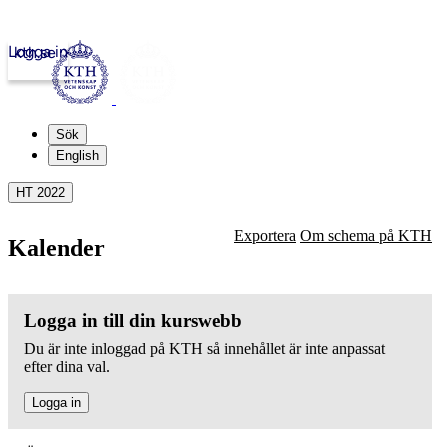
Logga in
kth.se
Sök
English
HT 2022
Exportera
Om schema på KTH
Kalender
Logga in till din kurswebb
Du är inte inloggad på KTH så innehållet är inte anpassat
efter dina val.
Logga in