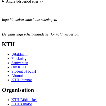
Ändra tidsperiod eller vy
Inga händelser matchade sökningen.
Det finns inga schemahändelser för vald tidsperiod.
KTH
Utbildning
Forskning
Samverkan
Om KTH
Student på KTH
Alumni
KTH Intranät
Organisation
KTH Biblioteket
KTH:s skolor