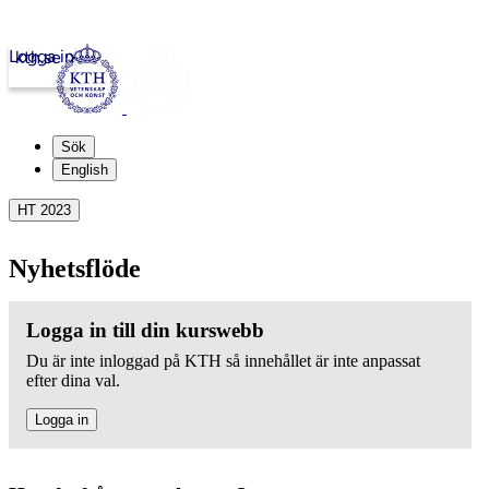
Logga in
kth.se
Sök
English
HT 2023
Nyhetsflöde
Logga in till din kurswebb
Du är inte inloggad på KTH så innehållet är inte anpassat
efter dina val.
Logga in