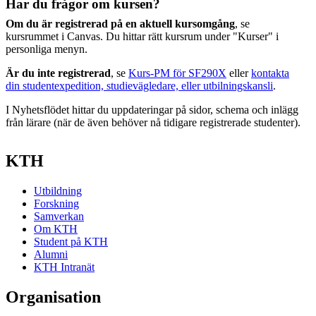
Har du frågor om kursen?
Om du är registrerad på en aktuell kursomgång
, se
kursrummet i Canvas. Du hittar rätt kursrum under "Kurser" i
personliga menyn.
Är du inte registrerad
, se
Kurs-PM för SF290X
eller
kontakta
din studentexpedition, studievägledare, eller utbilningskansli
.
I Nyhetsflödet hittar du uppdateringar på sidor, schema och inlägg
från lärare (när de även behöver nå tidigare registrerade studenter).
KTH
Utbildning
Forskning
Samverkan
Om KTH
Student på KTH
Alumni
KTH Intranät
Organisation