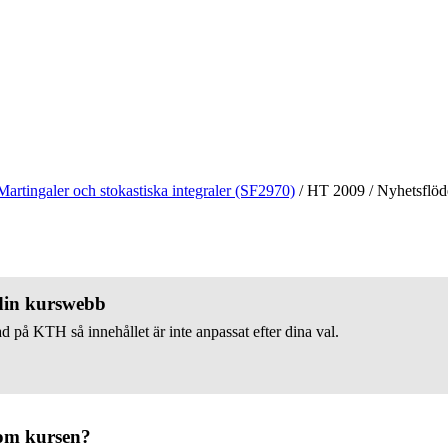
Martingaler och stokastiska integraler (SF2970)
/
HT 2009
/
Nyhetsflöd
 din kurswebb
d på KTH så innehållet är inte anpassat efter dina val.
om kursen?