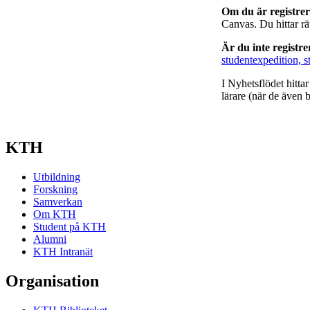
Om du är registre
Canvas. Du hittar r
Är du inte registr
studentexpedition, s
I Nyhetsflödet hitta
lärare (när de även b
KTH
Utbildning
Forskning
Samverkan
Om KTH
Student på KTH
Alumni
KTH Intranät
Organisation