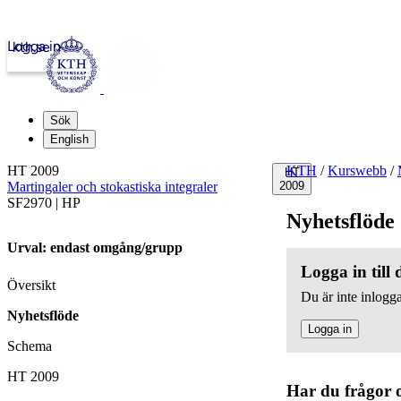
Logga in
kth.se
Sök
English
HT 2009
KTH
/
Kurswebb
/
HT
Martingaler och stokastiska integraler
2009
SF2970 | HP
Nyhetsflöde
Urval: endast omgång/grupp
Logga in till
Översikt
Du är inte inlogga
Nyhetsflöde
Logga in
Schema
HT 2009
Har du frågor 