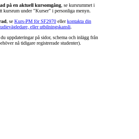
rad på en aktuell kursomgång
, se kursrummet i
ätt kursrum under "Kurser" i personliga menyn.
erad
, se
Kurs-PM för SF2970
eller
kontakta din
tudievägledare, eller utbilningskansli
.
r du uppdateringar på sidor, schema och inlägg från
ehöver nå tidigare registrerade studenter).