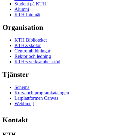
Student på KTH
Alumni
KTH Intranät
Organisation
KTH Biblioteket
KTH:s skolor
Centrumbildningar
Rektor och ledning
KTH:s verksamhetsstöd
Tjänster
Schema
Kurs- och programkatalogen
Lärplattformen Canvas
Webbmejl
Kontakt
KTH