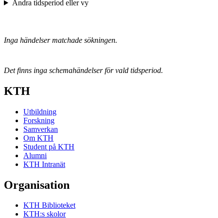
Ändra tidsperiod eller vy
Inga händelser matchade sökningen.
Det finns inga schemahändelser för vald tidsperiod.
KTH
Utbildning
Forskning
Samverkan
Om KTH
Student på KTH
Alumni
KTH Intranät
Organisation
KTH Biblioteket
KTH:s skolor