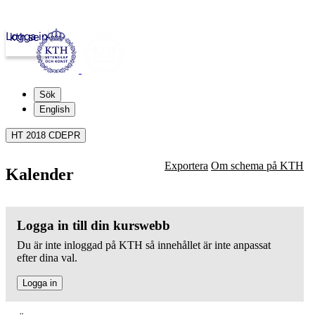
Logga in
kth.se
Sök
English
HT 2018 CDEPR
Exportera
Om schema på KTH
Kalender
Logga in till din kurswebb
Du är inte inloggad på KTH så innehållet är inte anpassat
efter dina val.
Logga in