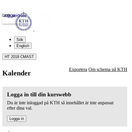
Logga in
kth.se
Sök
English
HT 2018 CMAST
Exportera
Om schema på KTH
Kalender
Logga in till din kurswebb
Du är inte inloggad på KTH så innehållet är inte anpassat
efter dina val.
Logga in