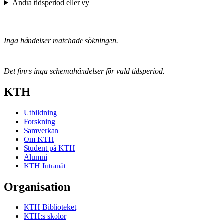
Ändra tidsperiod eller vy
Inga händelser matchade sökningen.
Det finns inga schemahändelser för vald tidsperiod.
KTH
Utbildning
Forskning
Samverkan
Om KTH
Student på KTH
Alumni
KTH Intranät
Organisation
KTH Biblioteket
KTH:s skolor