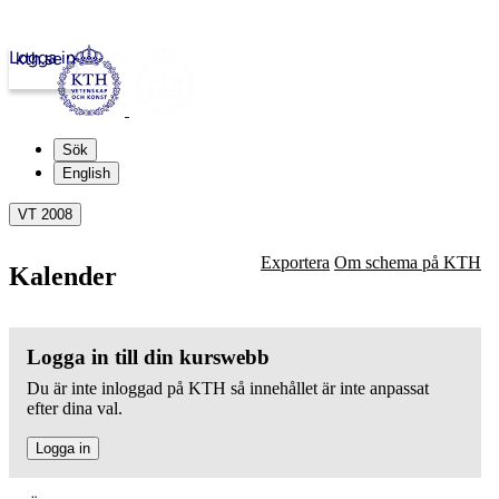
Logga in
kth.se
Sök
English
VT 2008
Exportera
Om schema på KTH
Kalender
Logga in till din kurswebb
Du är inte inloggad på KTH så innehållet är inte anpassat
efter dina val.
Logga in