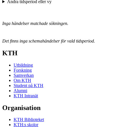
Ändra tidsperiod eller vy
Inga händelser matchade sökningen.
Det finns inga schemahändelser för vald tidsperiod.
KTH
Utbildning
Forskning
Samverkan
Om KTH
Student på KTH
Alumni
KTH Intranät
Organisation
KTH Biblioteket
KTH:s skolor