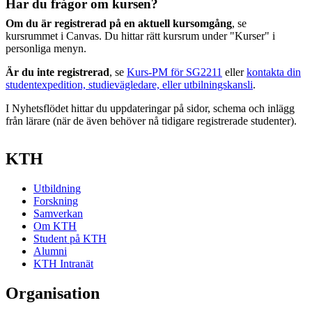
Har du frågor om kursen?
Om du är registrerad på en aktuell kursomgång
, se
kursrummet i Canvas. Du hittar rätt kursrum under "Kurser" i
personliga menyn.
Är du inte registrerad
, se
Kurs-PM för SG2211
eller
kontakta din
studentexpedition, studievägledare, eller utbilningskansli
.
I Nyhetsflödet hittar du uppdateringar på sidor, schema och inlägg
från lärare (när de även behöver nå tidigare registrerade studenter).
KTH
Utbildning
Forskning
Samverkan
Om KTH
Student på KTH
Alumni
KTH Intranät
Organisation