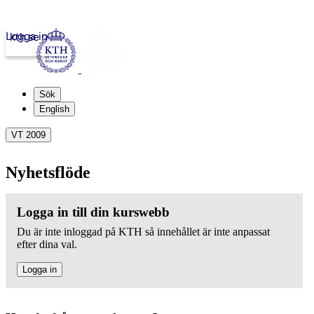
Logga in
kth.se
Sök
English
VT 2009
Nyhetsflöde
Logga in till din kurswebb
Du är inte inloggad på KTH så innehållet är inte anpassat
efter dina val.
Logga in