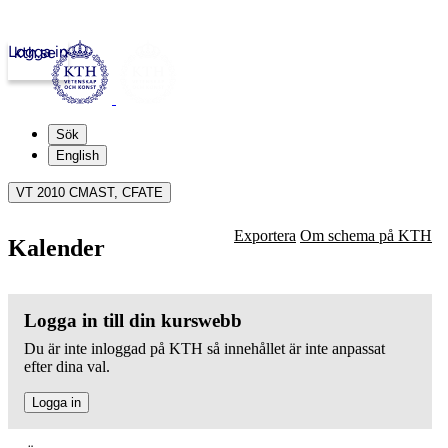
Logga in
kth.se
Sök
English
VT 2010 CMAST, CFATE
Exportera
Om schema på KTH
Kalender
Logga in till din kurswebb
Du är inte inloggad på KTH så innehållet är inte anpassat
efter dina val.
Logga in