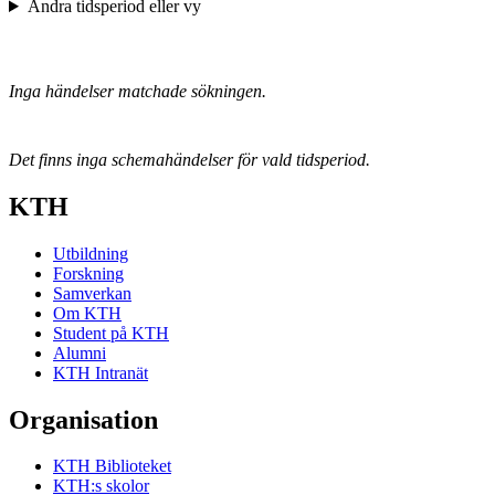
Ändra tidsperiod eller vy
Inga händelser matchade sökningen.
Det finns inga schemahändelser för vald tidsperiod.
KTH
Utbildning
Forskning
Samverkan
Om KTH
Student på KTH
Alumni
KTH Intranät
Organisation
KTH Biblioteket
KTH:s skolor