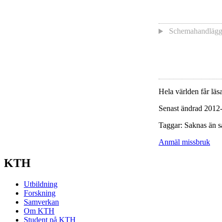
Schemahandläg
Hela världen får läsa
Senast ändrad 2012
Taggar: Saknas än s
Anmäl missbruk
KTH
Utbildning
Forskning
Samverkan
Om KTH
Student på KTH