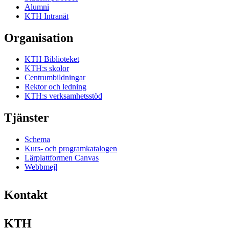
Alumni
KTH Intranät
Organisation
KTH Biblioteket
KTH:s skolor
Centrumbildningar
Rektor och ledning
KTH:s verksamhetsstöd
Tjänster
Schema
Kurs- och programkatalogen
Lärplattformen Canvas
Webbmejl
Kontakt
KTH