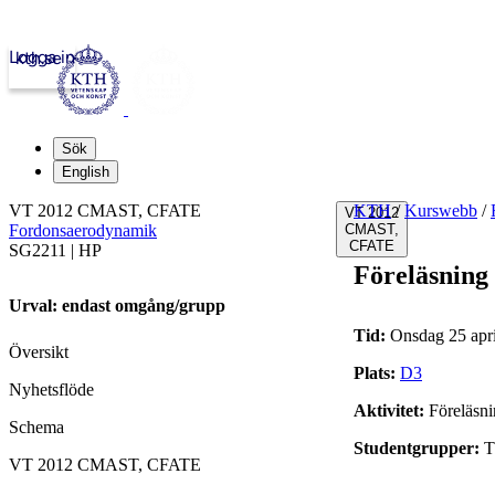
Logga in
kth.se
Sök
English
VT 2012 CMAST, CFATE
KTH
/
Kurswebb
/
VT 2012
Fordonsaerodynamik
CMAST,
CFATE
SG2211 | HP
Föreläsning
Urval: endast omgång/grupp
Tid:
Onsdag 25 apri
Översikt
Plats:
D3
Nyhetsflöde
Aktivitet:
Föreläsn
Schema
Studentgrupper:
T
VT 2012 CMAST, CFATE