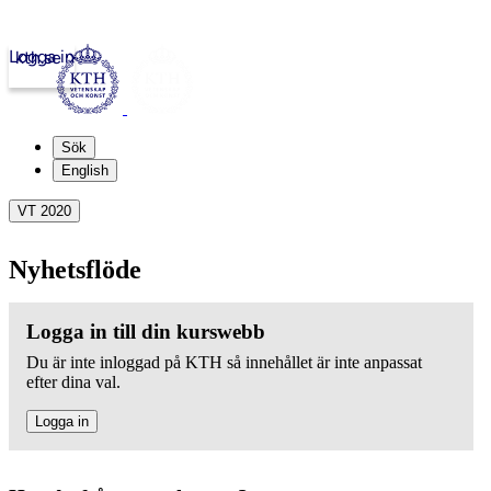
Logga in
kth.se
Sök
English
VT 2020
Nyhetsflöde
Logga in till din kurswebb
Du är inte inloggad på KTH så innehållet är inte anpassat
efter dina val.
Logga in