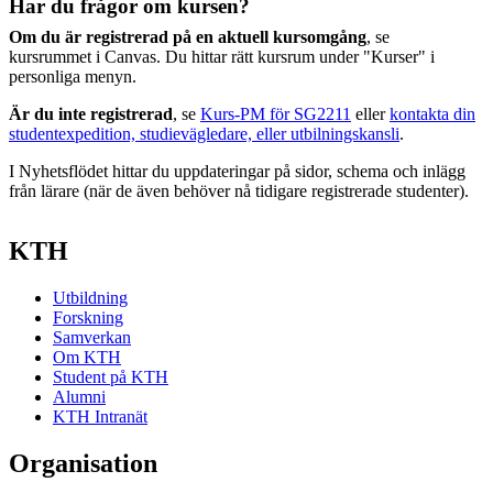
Har du frågor om kursen?
Om du är registrerad på en aktuell kursomgång
, se
kursrummet i Canvas. Du hittar rätt kursrum under "Kurser" i
personliga menyn.
Är du inte registrerad
, se
Kurs-PM för SG2211
eller
kontakta din
studentexpedition, studievägledare, eller utbilningskansli
.
I Nyhetsflödet hittar du uppdateringar på sidor, schema och inlägg
från lärare (när de även behöver nå tidigare registrerade studenter).
KTH
Utbildning
Forskning
Samverkan
Om KTH
Student på KTH
Alumni
KTH Intranät
Organisation