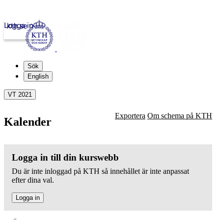
Logga in
kth.se
Sök
English
VT 2021
Exportera
Om schema på KTH
Kalender
Logga in till din kurswebb
Du är inte inloggad på KTH så innehållet är inte anpassat
efter dina val.
Logga in