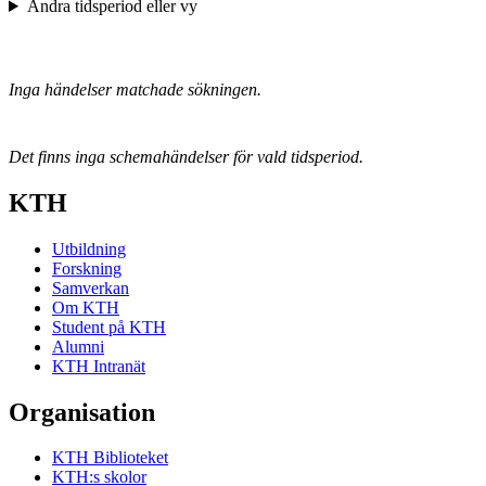
Ändra tidsperiod eller vy
Inga händelser matchade sökningen.
Det finns inga schemahändelser för vald tidsperiod.
KTH
Utbildning
Forskning
Samverkan
Om KTH
Student på KTH
Alumni
KTH Intranät
Organisation
KTH Biblioteket
KTH:s skolor