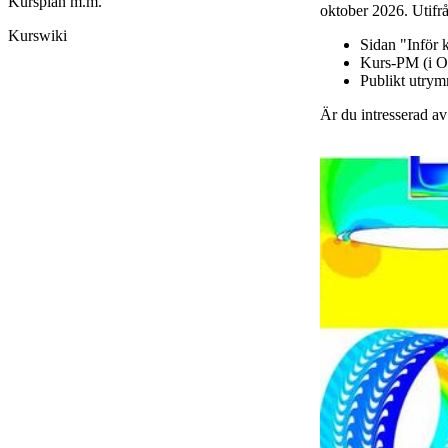
Kursplan m.m.
oktober 2026. Utifrå
Kurswiki
Sidan "Inför 
Kurs-PM (i O
Publikt utry
Är du intresserad a