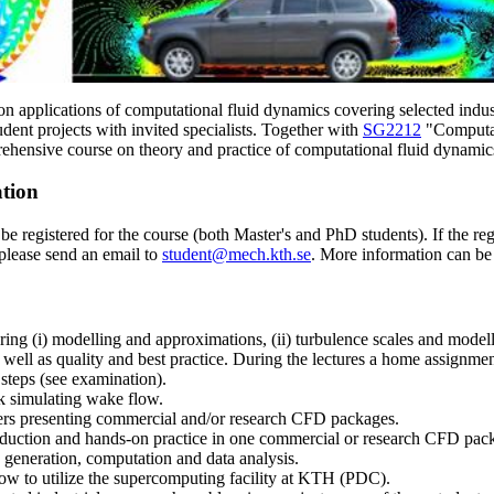
n applications of computational fluid dynamics covering selected indus
udent projects with invited specialists. Together with
SG2212
"Computat
hensive course on theory and practice of computational fluid dynamic
ation
be registered for the course (both Master's and PhD students). If the regi
 please send an email to
student@mech.kth.se
. More information can b
ing (i) modelling and approximations, (ii) turbulence scales and modelli
 well as quality and best practice. During the lectures a home assignmen
 steps (see examination).
sk simulating wake flow.
ers presenting commercial and/or research CFD packages.
duction and hands-on practice in one commercial or research CFD pac
d generation, computation and data analysis.
ow to utilize the supercomputing facility at KTH (PDC).