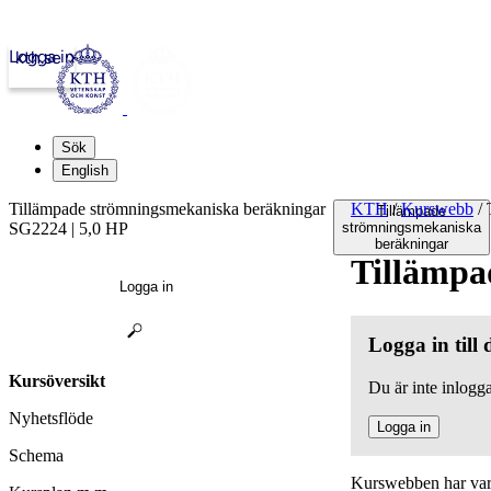
Logga in
kth.se
Sök
English
Tillämpade strömningsmekaniska beräkningar
KTH
/
Kurswebb
/
T
Tillämpade
SG2224 | 5,0 HP
strömningsmekaniska
beräkningar
Tillämpa
Logga in
Logga in till
Kursöversikt
Du är inte inlogga
Nyhetsflöde
Logga in
Schema
Kurswebben har varit