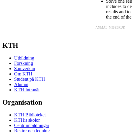
Solve one sele
includes to de
results and to
the end of the
anmäl missbruk
KTH
Utbildning
Forskning
Samverkan
Om KTH
Student på KTH
Alumni
KTH Intranät
Organisation
KTH Biblioteket
KTH:s skolor
Centrumbildningar
Rektor och ledning