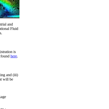
trial and
ional Fluid
s.
stration is
e found
here
.
ng and (iii)
t will be
kage