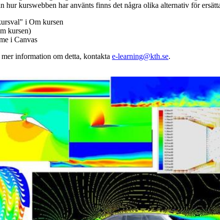
n hur kurswebben har använts finns det några olika alternativ för ersätt
kursval" i Om kursen
m kursen)
mme i Canvas
v mer information om detta, kontakta
e-learning@kth.se
.