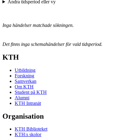
Ändra tidsperiod eller vy
Inga händelser matchade sökningen.
Det finns inga schemahändelser för vald tidsperiod.
KTH
Utbildning
Forskning
Samverkan
Om KTH
Student på KTH
Alumni
KTH Intranät
Organisation
KTH Biblioteket
KTH:s skolor