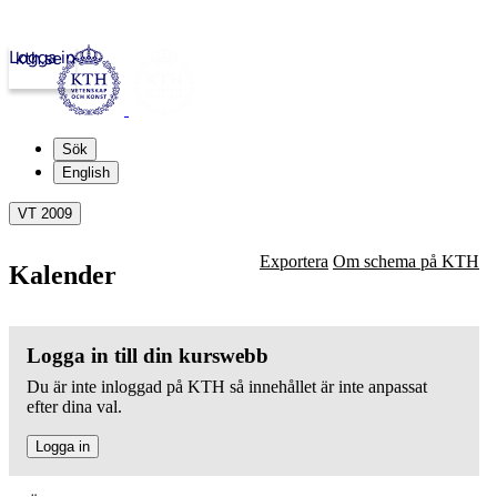
Logga in
kth.se
Sök
English
VT 2009
Exportera
Om schema på KTH
Kalender
Logga in till din kurswebb
Du är inte inloggad på KTH så innehållet är inte anpassat
efter dina val.
Logga in