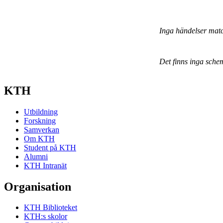
Inga händelser mat
Det finns inga sche
KTH
Utbildning
Forskning
Samverkan
Om KTH
Student på KTH
Alumni
KTH Intranät
Organisation
KTH Biblioteket
KTH:s skolor