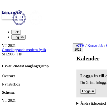
Logga in
kth.se
Sök
English
VT 2021
KTH
/
Kurswebb
/
VT
Grundläggande modern fysik
2021
SH2008 | HP
Kalender
Urval: endast omgång/grupp
Logga in till
Översikt
Du är inte inlogga
Nyhetsflöde
Logga in
Schema
VT 2021
Ändra tidsperiod 