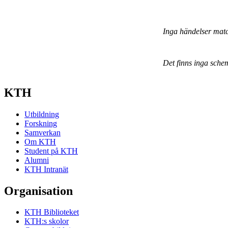
Inga händelser mat
Det finns inga sche
KTH
Utbildning
Forskning
Samverkan
Om KTH
Student på KTH
Alumni
KTH Intranät
Organisation
KTH Biblioteket
KTH:s skolor