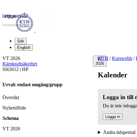
Logga in
kth.se
Sök
English
VT 2026
KTH
/
Kurswebb
/
VT
Kärnkraftsäkerhet
2026
SH2612 | HP
Kalender
Urval: endast omgång/grupp
Logga in till
Översikt
Du är inte inlogga
Nyhetsflöde
Logga in
Schema
VT 2026
Ändra tidsperiod 