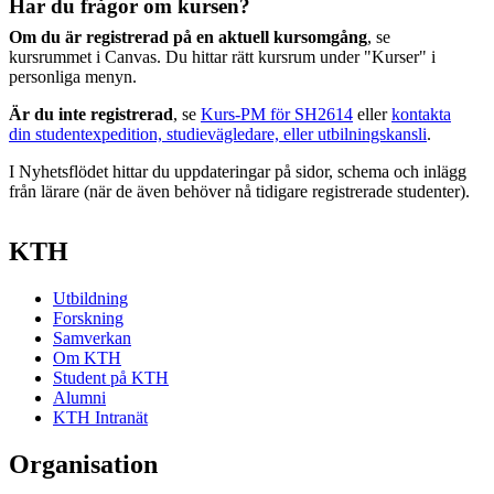
Har du frågor om kursen?
Om du är registrerad på en aktuell kursomgång
, se
kursrummet i Canvas. Du hittar rätt kursrum under "Kurser" i
personliga menyn.
Är du inte registrerad
, se
Kurs-PM för SH2614
eller
kontakta
din studentexpedition, studievägledare, eller utbilningskansli
.
I Nyhetsflödet hittar du uppdateringar på sidor, schema och inlägg
från lärare (när de även behöver nå tidigare registrerade studenter).
KTH
Utbildning
Forskning
Samverkan
Om KTH
Student på KTH
Alumni
KTH Intranät
Organisation