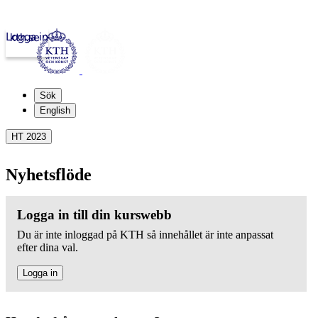
Logga in
kth.se
Sök
English
HT 2023
Nyhetsflöde
Logga in till din kurswebb
Du är inte inloggad på KTH så innehållet är inte anpassat
efter dina val.
Logga in