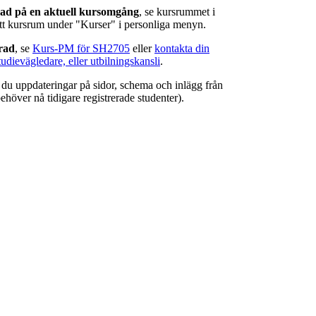
rad på en aktuell kursomgång
, se kursrummet i
ätt kursrum under "Kurser" i personliga menyn.
erad
, se
Kurs-PM för SH2705
eller
kontakta din
tudievägledare, eller utbilningskansli
.
r du uppdateringar på sidor, schema och inlägg från
ehöver nå tidigare registrerade studenter).