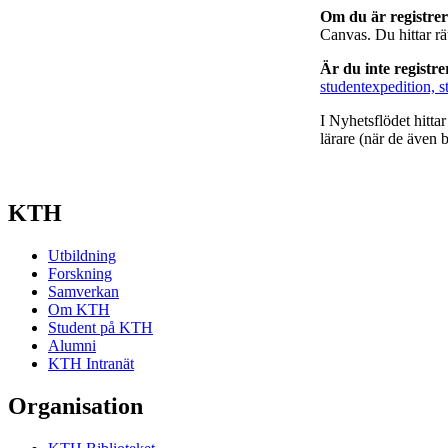
Om du är registre
Canvas. Du hittar r
Är du inte registr
studentexpedition, s
I Nyhetsflödet hitta
lärare (när de även b
KTH
Utbildning
Forskning
Samverkan
Om KTH
Student på KTH
Alumni
KTH Intranät
Organisation