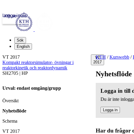
Logga in
kth.se
Sök
English
VT 2017
KTH
/
Kurswebb
/
VT
Kompakt reaktorsimulator- övningar i
2017
reaktorkinetik och reaktordynamik
Nyhetsflöde
SH2705 | HP
Urval: endast omgång/grupp
Logga in till
Du är inte inlogga
Översikt
Logga in
Nyhetsflöde
Schema
Har du frågor 
VT 2017