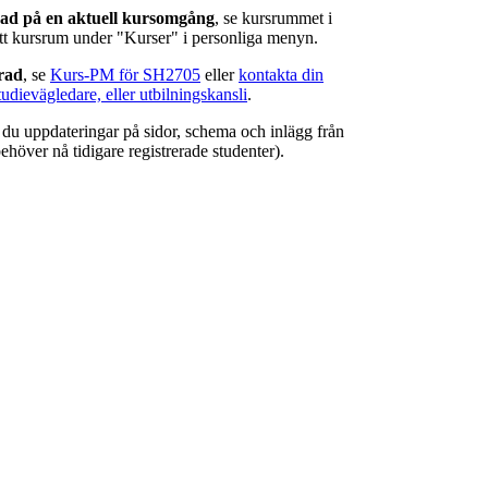
rad på en aktuell kursomgång
, se kursrummet i
ätt kursrum under "Kurser" i personliga menyn.
erad
, se
Kurs-PM för SH2705
eller
kontakta din
tudievägledare, eller utbilningskansli
.
r du uppdateringar på sidor, schema och inlägg från
ehöver nå tidigare registrerade studenter).