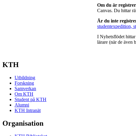
Om du är registre
Canvas. Du hittar r
Är du inte registr
studentexpedition, s
I Nyhetsflödet hitta
lärare (när de även b
KTH
Utbildning
Forskning
Samverkan
Om KTH
Student på KTH
Alumni
KTH Intranät
Organisation