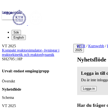
Logga in
kth.se
Sök
English
VT 2025
KTH
/
Kurswebb
/
VT
Kompakt reaktorsimulator- övningar i
2025
reaktorkinetik och reaktordynamik
Nyhetsflöde
SH2705 | HP
Urval: endast omgång/grupp
Logga in till
Du är inte inlogga
Översikt
Logga in
Nyhetsflöde
Schema
Har du frågor 
VT 2025