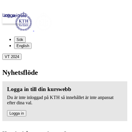
Logga in
kth.se
Sök
English
VT 2024
Nyhetsflöde
Logga in till din kurswebb
Du är inte inloggad på KTH så innehållet är inte anpassat
efter dina val.
Logga in