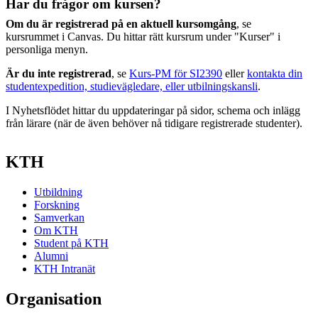
Har du frågor om kursen?
Om du är registrerad på en aktuell kursomgång
, se
kursrummet i Canvas. Du hittar rätt kursrum under "Kurser" i
personliga menyn.
Är du inte registrerad
, se
Kurs-PM för SI2390
eller
kontakta din
studentexpedition, studievägledare, eller utbilningskansli
.
I Nyhetsflödet hittar du uppdateringar på sidor, schema och inlägg
från lärare (när de även behöver nå tidigare registrerade studenter).
KTH
Utbildning
Forskning
Samverkan
Om KTH
Student på KTH
Alumni
KTH Intranät
Organisation