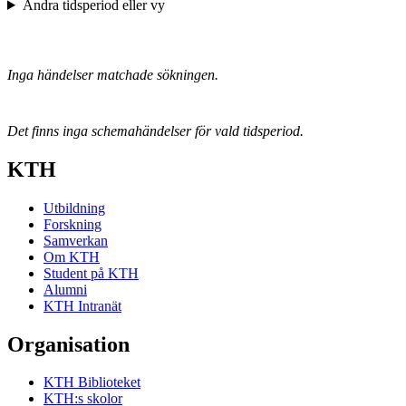
Ändra tidsperiod eller vy
Inga händelser matchade sökningen.
Det finns inga schemahändelser för vald tidsperiod.
KTH
Utbildning
Forskning
Samverkan
Om KTH
Student på KTH
Alumni
KTH Intranät
Organisation
KTH Biblioteket
KTH:s skolor