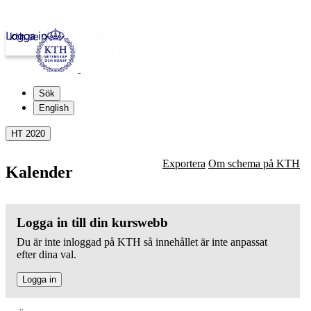
Logga in
kth.se
Sök
English
HT 2020
Exportera
Om schema på KTH
Kalender
Logga in till din kurswebb
Du är inte inloggad på KTH så innehållet är inte anpassat
efter dina val.
Logga in