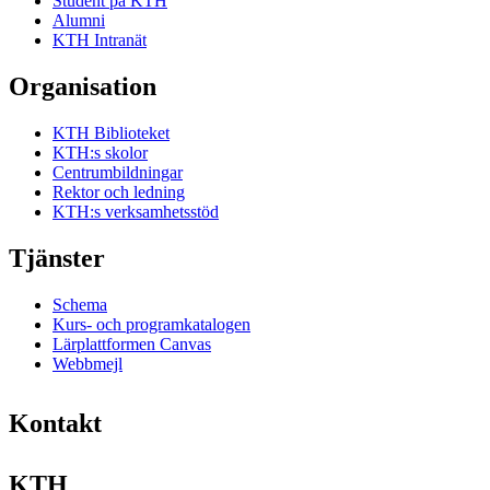
Student på KTH
Alumni
KTH Intranät
Organisation
KTH Biblioteket
KTH:s skolor
Centrumbildningar
Rektor och ledning
KTH:s verksamhetsstöd
Tjänster
Schema
Kurs- och programkatalogen
Lärplattformen Canvas
Webbmejl
Kontakt
KTH