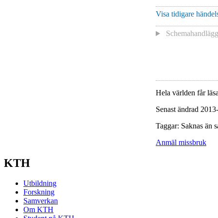
Visa tidigare händels
Schemahandlägga
Hela världen får läsa
Senast ändrad 2013
Taggar: Saknas än s
Anmäl missbruk
KTH
Utbildning
Forskning
Samverkan
Om KTH