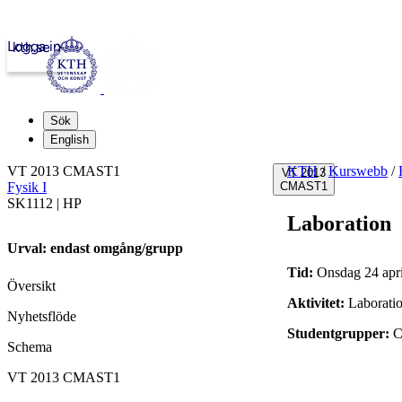
Logga in
kth.se
Sök
English
VT 2013 CMAST1
KTH
/
Kurswebb
/
VT 2013
Fysik I
CMAST1
SK1112 | HP
Laboration
Urval: endast omgång/grupp
Tid:
Onsdag 24 apri
Översikt
Aktivitet:
Laborati
Nyhetsflöde
Studentgrupper:
Schema
VT 2013 CMAST1