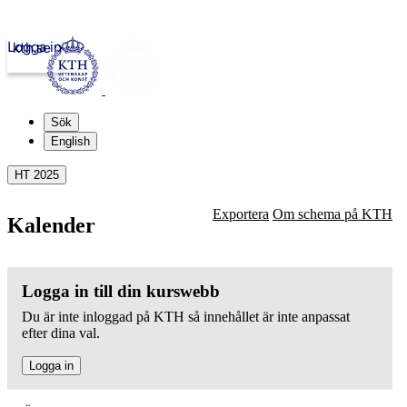
Logga in
kth.se
Sök
English
HT 2025
Exportera
Om schema på KTH
Kalender
Logga in till din kurswebb
Du är inte inloggad på KTH så innehållet är inte anpassat
efter dina val.
Logga in