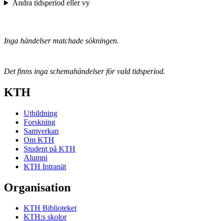
Ändra tidsperiod eller vy
Inga händelser matchade sökningen.
Det finns inga schemahändelser för vald tidsperiod.
KTH
Utbildning
Forskning
Samverkan
Om KTH
Student på KTH
Alumni
KTH Intranät
Organisation
KTH Biblioteket
KTH:s skolor