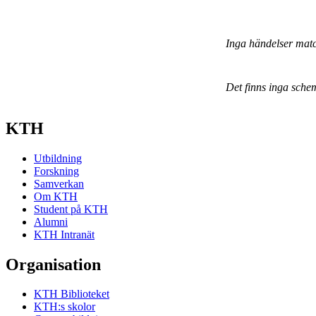
Inga händelser mat
Det finns inga sche
KTH
Utbildning
Forskning
Samverkan
Om KTH
Student på KTH
Alumni
KTH Intranät
Organisation
KTH Biblioteket
KTH:s skolor