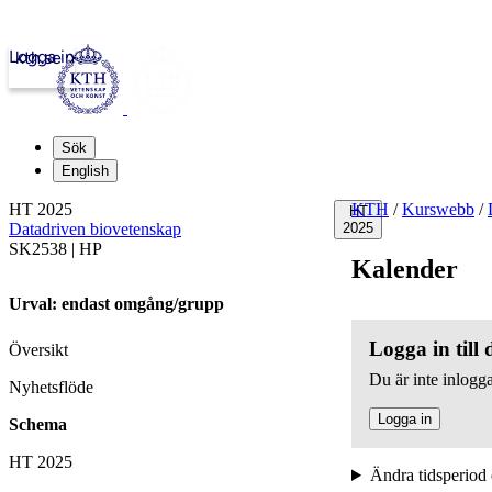
Logga in
kth.se
Sök
English
HT 2025
KTH
/
Kurswebb
/
HT
Datadriven biovetenskap
2025
SK2538 | HP
Kalender
Urval: endast omgång/grupp
Logga in till
Översikt
Du är inte inlogga
Nyhetsflöde
Logga in
Schema
HT 2025
Ändra tidsperiod 