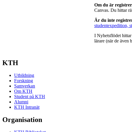
Om du är registre
Canvas. Du hittar r
Är du inte registr
studentexpedition, s
I Nyhetsflödet hitta
lärare (när de även b
KTH
Utbildning
Forskning
Samverkan
Om KTH
Student på KTH
Alumni
KTH Intranät
Organisation