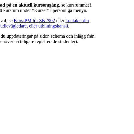
rad på en aktuell kursomgång
, se kursrummet i
ätt kursrum under "Kurser" i personliga menyn.
erad
, se
Kurs-PM för SK2902
eller
kontakta din
tudievägledare, eller utbilningskansli
.
r du uppdateringar på sidor, schema och inlägg från
ehöver nå tidigare registrerade studenter).