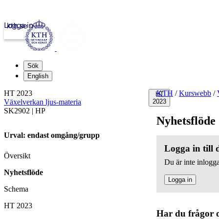
Logga in
kth.se
Sök
English
HT 2023
KTH
/
Kurswebb
/
HT
Växelverkan ljus-materia
2023
SK2902 | HP
Nyhetsflöde
Urval: endast omgång/grupp
Logga in till
Översikt
Du är inte inlogga
Nyhetsflöde
Logga in
Schema
HT 2023
Har du frågor 