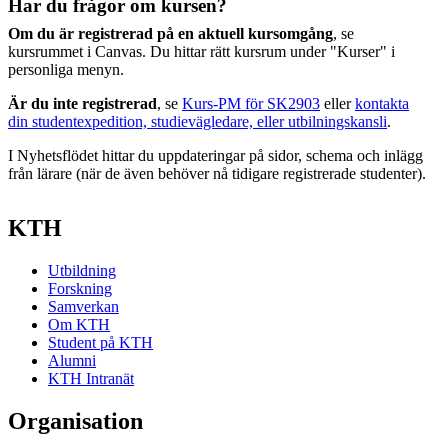
Har du frågor om kursen?
Om du är registrerad på en aktuell kursomgång
, se
kursrummet i Canvas. Du hittar rätt kursrum under "Kurser" i
personliga menyn.
Är du inte registrerad
, se
Kurs-PM för SK2903
eller
kontakta
din studentexpedition, studievägledare, eller utbilningskansli
.
I Nyhetsflödet hittar du uppdateringar på sidor, schema och inlägg
från lärare (när de även behöver nå tidigare registrerade studenter).
KTH
Utbildning
Forskning
Samverkan
Om KTH
Student på KTH
Alumni
KTH Intranät
Organisation