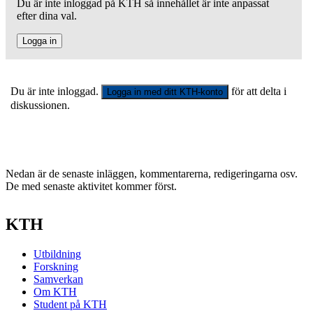
Du är inte inloggad på KTH så innehållet är inte anpassat
efter dina val.
Logga in
Du är inte inloggad.
för att delta i
Logga in med ditt KTH-konto
diskussionen.
Nedan är de senaste inläggen, kommentarerna, redigeringarna osv.
De med senaste aktivitet kommer först.
KTH
Utbildning
Forskning
Samverkan
Om KTH
Student på KTH