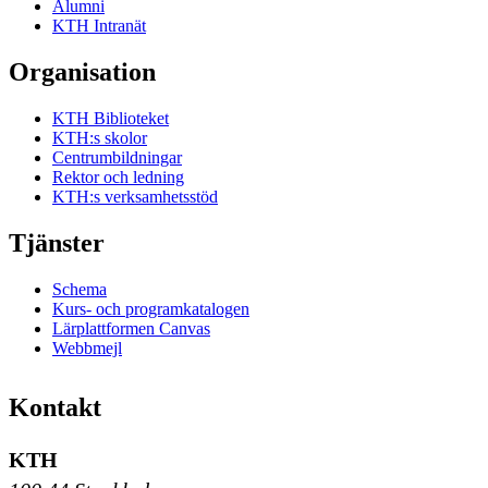
Alumni
KTH Intranät
Organisation
KTH Biblioteket
KTH:s skolor
Centrumbildningar
Rektor och ledning
KTH:s verksamhetsstöd
Tjänster
Schema
Kurs- och programkatalogen
Lärplattformen Canvas
Webbmejl
Kontakt
KTH