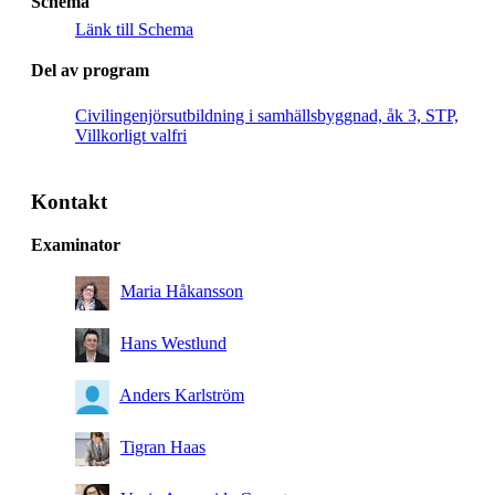
Schema
Länk till Schema
Del av program
Civilingenjörsutbildning i samhällsbyggnad, åk 3, STP,
Villkorligt valfri
Kontakt
Examinator
Maria Håkansson
Hans Westlund
Anders Karlström
Tigran Haas