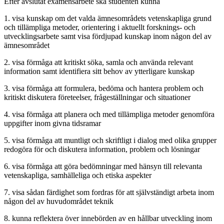
Efter avslutat examensarbete ska studenten kunna
1. visa kunskap om det valda ämnesområdets vetenskapliga grund
och tillämpliga metoder, orientering i aktuellt forsknings- och
utvecklingsarbete samt visa fördjupad kunskap inom någon del av
ämnesområdet
2. visa förmåga att kritiskt söka, samla och använda relevant
information samt identifiera sitt behov av ytterligare kunskap
3. visa förmåga att formulera, bedöma och hantera problem och
kritiskt diskutera företeelser, frågeställningar och situationer
4. visa förmåga att planera och med tillämpliga metoder genomföra
uppgifter inom givna tidsramar
5. visa förmåga att muntligt och skriftligt i dialog med olika grupper
redogöra för och diskutera information, problem och lösningar
6. visa förmåga att göra bedömningar med hänsyn till relevanta
vetenskapliga, samhälleliga och etiska aspekter
7. visa sådan färdighet som fordras för att självständigt arbeta inom
någon del av huvudområdet teknik
8. kunna reflektera över innebörden av en hållbar utveckling inom