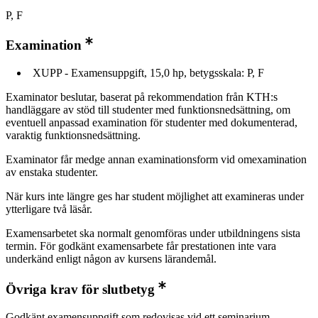
P, F
Examination
XUPP - Examensuppgift, 15,0 hp, betygsskala: P, F
Examinator beslutar, baserat på rekommendation från KTH:s
handläggare av stöd till studenter med funktionsnedsättning, om
eventuell anpassad examination för studenter med dokumenterad,
varaktig funktionsnedsättning.
Examinator får medge annan examinationsform vid omexamination
av enstaka studenter.
När kurs inte längre ges har student möjlighet att examineras under
ytterligare två läsår.
Examensarbetet ska normalt genomföras under utbildningens sista
termin. För godkänt examensarbete får prestationen inte vara
underkänd enligt någon av kursens lärandemål.
Övriga krav för slutbetyg
Godkänt examensuppgift som redovisas vid ett seminarium.