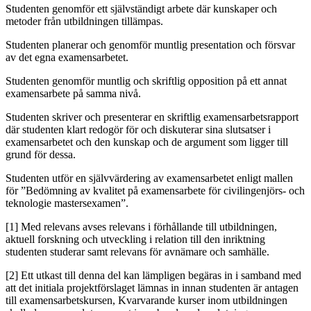
Studenten genomför ett självständigt arbete där kunskaper och
metoder från utbildningen tillämpas.
Studenten planerar och genomför muntlig presentation och försvar
av det egna examensarbetet.
Studenten genomför muntlig och skriftlig opposition på ett annat
examensarbete på samma nivå.
Studenten skriver och presenterar en skriftlig examensarbetsrapport
där studenten klart redogör för och diskuterar sina slutsatser i
examensarbetet och den kunskap och de argument som ligger till
grund för dessa.
Studenten utför en självvärdering av examensarbetet enligt mallen
för ”Bedömning av kvalitet på examensarbete för civilingenjörs- och
teknologie mastersexamen”.
[1] Med relevans avses relevans i förhållande till utbildningen,
aktuell forskning och utveckling i relation till den inriktning
studenten studerar samt relevans för avnämare och samhälle.
[2] Ett utkast till denna del kan lämpligen begäras in i samband med
att det initiala projektförslaget lämnas in innan studenten är antagen
till examensarbetskursen, Kvarvarande kurser inom utbildningen