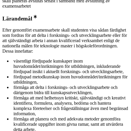
skall planeras avslutas senast i samband med avslutning av
examensarbetet
Lärandemål
Efter genomfört examensarbete skall studenten visa sådan färdighet
som fordras för att delta i forsknings- och utvecklingsarbete eller för
att självständigt arbeta i annan kvalificerad verksamhet enligt de
nationella målen för teknologie master i högskoleförordningen.
Dessa innefattar:
väsentligt fördjupade kunskaper inom
huvudområdet/inriktningen för utbildningen, inkluderande
fördjupad insikt i aktuellt forsknings- och utvecklingsarbete,
fördjupad metodkunskap inom huvudområdet/inriktningen för
utbildningen,
förmåga att delta i forsknings- och utvecklingsarbete och
därigenom bidra till kunskapsutvecklingen,
förmåga att med helhetssyn kritiskt, självständigt och kreativt
identifiera, formulera, analysera, bedöma och hantera
komplexa företeelser och frågeställningar även med begränsad
information,
förmåga att planera och med adekvata metoder genomföra
kvalificerade uppgifter inom givna ramar, samt att utvärdera
detta arbete,