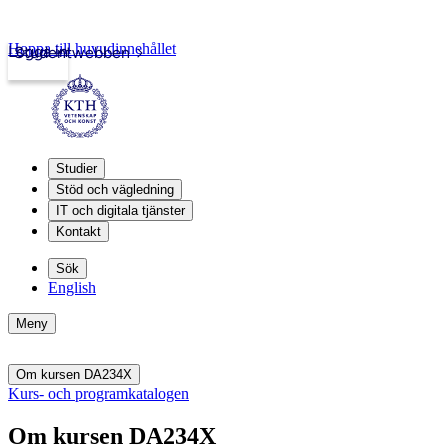
Hoppa till huvudinnehållet
Logga in
Studentwebben
Studier
Stöd och vägledning
IT och digitala tjänster
Kontakt
Sök
English
Meny
Om kursen DA234X
Kurs- och programkatalogen
Om kursen DA234X