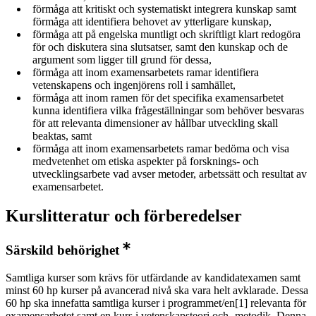
förmåga att kritiskt och systematiskt integrera kunskap samt
förmåga att identifiera behovet av ytterligare kunskap,
förmåga att på engelska muntligt och skriftligt klart redogöra
för och diskutera sina slutsatser, samt den kunskap och de
argument som ligger till grund för dessa,
förmåga att inom examensarbetets ramar identifiera
vetenskapens och ingenjörens roll i samhället,
förmåga att inom ramen för det specifika examensarbetet
kunna identifiera vilka frågeställningar som behöver besvaras
för att relevanta dimensioner av hållbar utveckling skall
beaktas, samt
förmåga att inom examensarbetets ramar bedöma och visa
medvetenhet om etiska aspekter på forsknings- och
utvecklingsarbete vad avser metoder, arbetssätt och resultat av
examensarbetet.
Kurslitteratur och förberedelser
Särskild behörighet
Samtliga kurser som krävs för utfärdande av kandidatexamen samt
minst 60 hp kurser på avancerad nivå ska vara helt avklarade. Dessa
60 hp ska innefatta samtliga kurser i programmet/en[1] relevanta för
examensarbetet samt en kurs i vetenskapsteori och -metodik. Denna