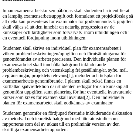
Innan examensarbetskursen påbörjas skall studenten ha identifierat
en lämplig examensarbetsuppgift och formulerat ett projektförslag så
att detta kan presenteras för examinator för godkännande. Uppgiften
skall väljas så att den innebär en naturlig progression av de
kunskaper och färdigheter som förvärvats inom utbildningen och i
en eventuell fördjupning inom utbildningen.
Studenten skall skriva en individuell plan för examensarbetet i
vilken problembeskrivningen/uppgiften och förutsättningarna för
genomförandet av arbetet preciseras. Den individuella planen för
examensarbetet skall innehålla bakgrund inkluderande
problembeskrivning och vetenskaplig frågeställning/ar, syfte, mål,
avgränsningar, projektets relevans[1], metoder och tidsplan för
examensarbetets genomförande. I planen skall också finnas en
kortfattad självreflektion där studenten redogör för sin kunskap att
genomföra uppgiften samt planering för hur eventuella kvarvarande
kurser som krävs för examen skall avslutas[2]. Den individuella
planen för examensarbetet skall godkännas av examinator.
Studenten genomför en fördjupad förstudie inkluderande diskussion
av metodval och teoretisk bakgrund med litteraturstudie som
rapporteras som del av utkast till en preliminär version av den
skriftliga examensarbetsrapporten.