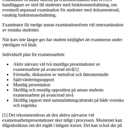
handläggare av stöd till studenter med funktionsnedsättning, om
eventuell anpassad examination för studenter med dokumenterad,
varaktig funktionsnedsättning.
Examinator får medge annan examinationsform vid omexamination
av enstaka studenter.
När kurs inte längre ges har student möjlighet att examineras under
ytterligare två läsår.
Individuell plan för examensarbete
Aktiv närvaro vid två muntliga presentationer av
examensarbete på avancerad nivå[1]
Förstudie, diskussion av metodval och litteraturstudie
Självvärderingsrapport
Muntlig presentation
Skriftlig och muntlig opposition på annan students
examensarbete på avancerad nivå
Skriftlig rapport med sammafattning/abstrakt på både svenska
och engelska
[1] Det rekommenderas att den aktiva närvaron vid
examensarbetspresentationer sker tidigt i processen. Momentet kan
tillgodoräknas om det ingått i tidigare kurser. Det kan också ske på