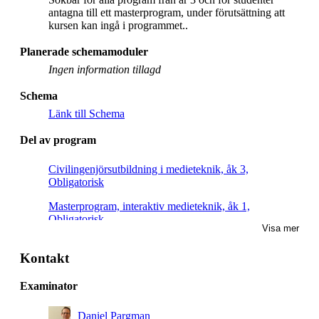
antagna till ett masterprogram, under förutsättning att
kursen kan ingå i programmet..
Planerade schemamoduler
Ingen information tillagd
Schema
Länk till Schema
Del av program
Civilingenjörsutbildning i medieteknik, åk 3,
Obligatorisk
Masterprogram, interaktiv medieteknik, åk 1,
Obligatorisk
Visa mer
Masterprogram, hållbar digitalisering, åk 1,
Obligatorisk
Kontakt
Masterprogram, interaktiv medieteknik, åk 2, Villkorligt
Examinator
valfri
Daniel Pargman