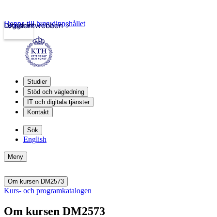
Hoppa till huvudinnehållet
Logga in
Studentwebben
Studier
Stöd och vägledning
IT och digitala tjänster
Kontakt
Sök
English
Meny
Om kursen DM2573
Kurs- och programkatalogen
Om kursen DM2573