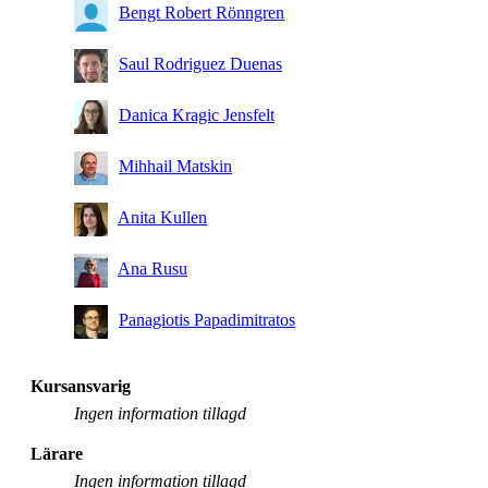
Bengt Robert Rönngren
Saul Rodriguez Duenas
Danica Kragic Jensfelt
Mihhail Matskin
Anita Kullen
Ana Rusu
Panagiotis Papadimitratos
Kursansvarig
Ingen information tillagd
Lärare
Ingen information tillagd