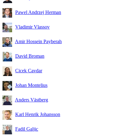
Pawel Andrzej Herman
Vladimir Vlassov
Amir Hossein Payberah
David Broman
Cicek Cavdar
Johan Montelius
Anders Västberg
Karl Henrik Johansson
Fadil Galjic