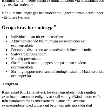
Examinator får medge annan examinationsform vid omexamination
av enstaka studenter.
När kurs inte längre ges har student möjlighet att examineras under
ytterligare två läsår.
Övriga krav för slutbetyg
Individuell plan för examensarbete
Aktiv närvaro vid två muntliga presentationer av
examensarbete
Förstudie, diskussion av metodval och litteraturstudie
Självvärderingsrapport
Muntlig presentation
Skriftlig och muntlig opposition på annan students
examensarbete
Skriftlig rapport med sammafattning/abstrakt på både svenska
och engelska
Tidsgräns
Krav enligt KTH:s regelverk för examensarbeten och samtliga
examinationsmoment enligt ovan skall vara godkända inom ett år
från startdatum för examensarbetet. I annat fall avslutas
examensarbetet med underkänt betyg om inte särskilda skäl