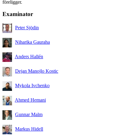
föreligger.
Examinator
Peter Sjödin
Niharika Gauraha
Anders Hallén
Dejan Manojlo Kostic
Mykola Ivchenko
Ahmed Hemani
Gunnar Malm
Markus Hidell