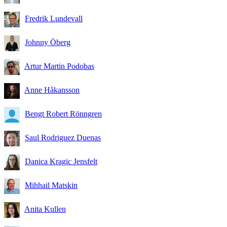
Fredrik Lundevall
Johnny Öberg
Artur Martin Podobas
Anne Håkansson
Bengt Robert Rönngren
Saul Rodriguez Duenas
Danica Kragic Jensfelt
Mihhail Matskin
Anita Kullen