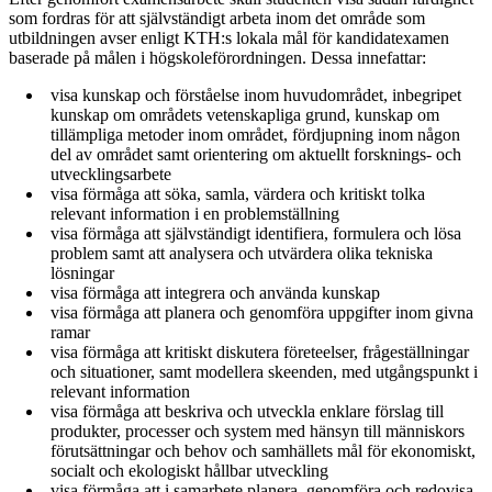
som fordras för att självständigt arbeta inom det område som
utbildningen avser enligt KTH:s lokala mål för kandidatexamen
baserade på målen i högskoleförordningen. Dessa innefattar:
visa kunskap och förståelse inom huvudområdet, inbegripet
kunskap om områdets vetenskapliga grund, kunskap om
tillämpliga metoder inom området, fördjupning inom någon
del av området samt orientering om aktuellt forsknings‐ och
utvecklingsarbete
visa förmåga att söka, samla, värdera och kritiskt tolka
relevant information i en problemställning
visa förmåga att självständigt identifiera, formulera och lösa
problem samt att analysera och utvärdera olika tekniska
lösningar
visa förmåga att integrera och använda kunskap
visa förmåga att planera och genomföra uppgifter inom givna
ramar
visa förmåga att kritiskt diskutera företeelser, frågeställningar
och situationer, samt modellera skeenden, med utgångspunkt i
relevant information
visa förmåga att beskriva och utveckla enklare förslag till
produkter, processer och system med hänsyn till människors
förutsättningar och behov och samhällets mål för ekonomiskt,
socialt och ekologiskt hållbar utveckling
visa förmåga att i samarbete planera, genomföra och redovisa