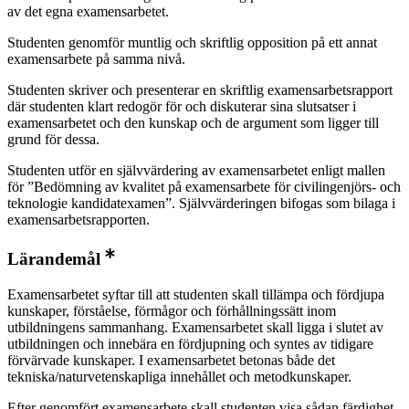
av det egna examensarbetet.
Studenten genomför muntlig och skriftlig opposition på ett annat
examensarbete på samma nivå.
Studenten skriver och presenterar en skriftlig examensarbetsrapport
där studenten klart redogör för och diskuterar sina slutsatser i
examensarbetet och den kunskap och de argument som ligger till
grund för dessa.
Studenten utför en självvärdering av examensarbetet enligt mallen
för ”Bedömning av kvalitet på examensarbete för civilingenjörs- och
teknologie kandidatexamen”. Självvärderingen bifogas som bilaga i
examensarbetsrapporten.
Lärandemål
Examensarbetet syftar till att studenten skall tillämpa och fördjupa
kunskaper, förståelse, förmågor och förhållningssätt inom
utbildningens sammanhang. Examensarbetet skall ligga i slutet av
utbildningen och innebära en fördjupning och syntes av tidigare
förvärvade kunskaper. I examensarbetet betonas både det
tekniska/naturvetenskapliga innehållet och metodkunskaper.
Efter genomfört examensarbete skall studenten visa sådan färdighet