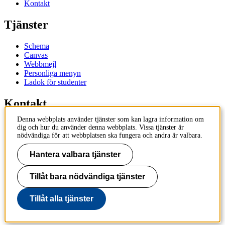
Kontakt
Tjänster
Schema
Canvas
Webbmejl
Personliga menyn
Ladok för studenter
Kontakt
Denna webbplats använder tjänster som kan lagra information om
Kontakta utbildningsprogram
dig och hur du använder denna webbplats. Vissa tjänster är
Kontakta kurs
nödvändiga för att webbplatsen ska fungera och andra är valbara.
IT-support
KTH Entré
Hantera valbara tjänster
KTH Biblioteket
Tillåt bara nödvändiga tjänster
KTH
100 44 Stockholm
+46 8 790 60 00
Tillåt alla tjänster
info@kth.se