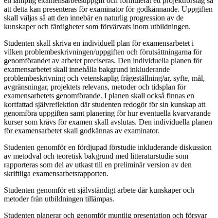
en lämplig examensarbetsuppgift och formulerat ett projektförslag så
att detta kan presenteras för examinator för godkännande. Uppgiften
skall väljas så att den innebär en naturlig progression av de
kunskaper och färdigheter som förvärvats inom utbildningen.
Studenten skall skriva en individuell plan för examensarbetet i
vilken problembeskrivningen/uppgiften och förutsättningarna för
genomförandet av arbetet preciseras. Den individuella planen för
examensarbetet skall innehålla bakgrund inkluderande
problembeskrivning och vetenskaplig frågeställning/ar, syfte, mål,
avgränsningar, projektets relevans, metoder och tidsplan för
examensarbetets genomförande. I planen skall också finnas en
kortfattad självreflektion där studenten redogör för sin kunskap att
genomföra uppgiften samt planering för hur eventuella kvarvarande
kurser som krävs för examen skall avslutas. Den individuella planen
för examensarbetet skall godkännas av examinator.
Studenten genomför en fördjupad förstudie inkluderande diskussion
av metodval och teoretisk bakgrund med litteraturstudie som
rapporteras som del av utkast till en preliminär version av den
skriftliga examensarbetsrapporten.
Studenten genomför ett självständigt arbete där kunskaper och
metoder från utbildningen tillämpas.
Studenten planerar och genomför muntlig presentation och försvar