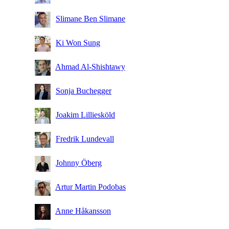
Slimane Ben Slimane
Ki Won Sung
Ahmad Al-Shishtawy
Sonja Buchegger
Joakim Lilliesköld
Fredrik Lundevall
Johnny Öberg
Artur Martin Podobas
Anne Håkansson