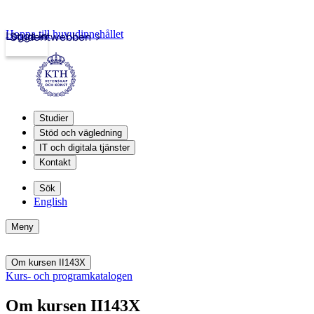
Hoppa till huvudinnehållet
Logga in
Studentwebben
Studier
Stöd och vägledning
IT och digitala tjänster
Kontakt
Sök
English
Meny
Om kursen II143X
Kurs- och programkatalogen
Om kursen II143X