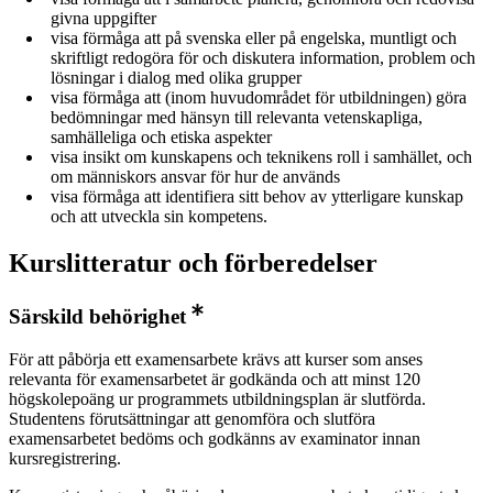
givna uppgifter
visa förmåga att på svenska eller på engelska, muntligt och
skriftligt redogöra för och diskutera information, problem och
lösningar i dialog med olika grupper
visa förmåga att (inom huvudområdet för utbildningen) göra
bedömningar med hänsyn till relevanta vetenskapliga,
samhälleliga och etiska aspekter
visa insikt om kunskapens och teknikens roll i samhället, och
om människors ansvar för hur de används
visa förmåga att identifiera sitt behov av ytterligare kunskap
och att utveckla sin kompetens.
Kurslitteratur och förberedelser
Särskild behörighet
För att påbörja ett examensarbete krävs att kurser som anses
relevanta för examensarbetet är godkända och att minst 120
högskolepoäng ur programmets utbildningsplan är slutförda.
Studentens förutsättningar att genomföra och slutföra
examensarbetet bedöms och godkänns av examinator innan
kursregistrering.