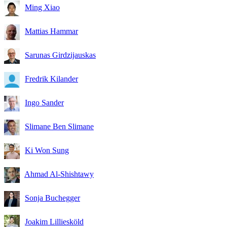
Ming Xiao
Mattias Hammar
Sarunas Girdzijauskas
Fredrik Kilander
Ingo Sander
Slimane Ben Slimane
Ki Won Sung
Ahmad Al-Shishtawy
Sonja Buchegger
Joakim Lilliesköld