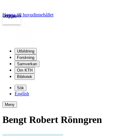
Hoppa till huvudinnehållet
Logga in
kth.se
Utbildning
Forskning
Samverkan
Om KTH
Bibliotek
Sök
English
Meny
Bengt Robert Rönngren