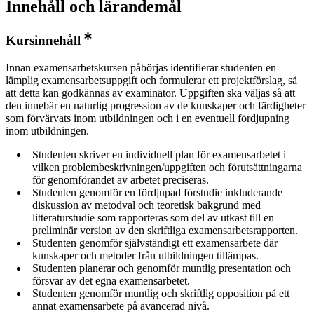
Innehåll och lärandemål
Kursinnehåll
Innan examensarbetskursen påbörjas identifierar studenten en
lämplig examensarbetsuppgift och formulerar ett projektförslag, så
att detta kan godkännas av examinator. Uppgiften ska väljas så att
den innebär en naturlig progression av de kunskaper och färdigheter
som förvärvats inom utbildningen och i en eventuell fördjupning
inom utbildningen.
Studenten skriver en individuell plan för examensarbetet i
vilken problembeskrivningen/uppgiften och förutsättningarna
för genomförandet av arbetet preciseras.
Studenten genomför en fördjupad förstudie inkluderande
diskussion av metodval och teoretisk bakgrund med
litteraturstudie som rapporteras som del av utkast till en
preliminär version av den skriftliga examensarbetsrapporten.
Studenten genomför självständigt ett examensarbete där
kunskaper och metoder från utbildningen tillämpas.
Studenten planerar och genomför muntlig presentation och
försvar av det egna examensarbetet.
Studenten genomför muntlig och skriftlig opposition på ett
annat examensarbete på avancerad nivå.