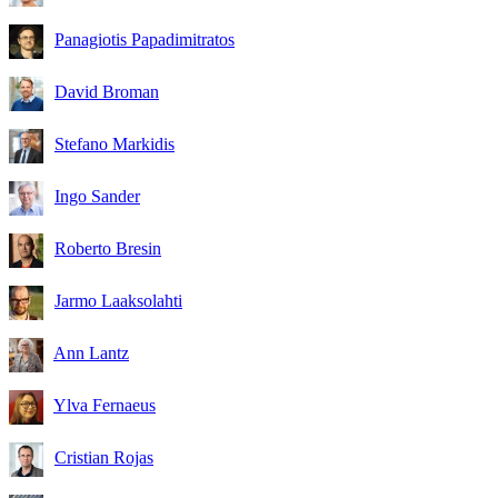
Panagiotis Papadimitratos
David Broman
Stefano Markidis
Ingo Sander
Roberto Bresin
Jarmo Laaksolahti
Ann Lantz
Ylva Fernaeus
Cristian Rojas