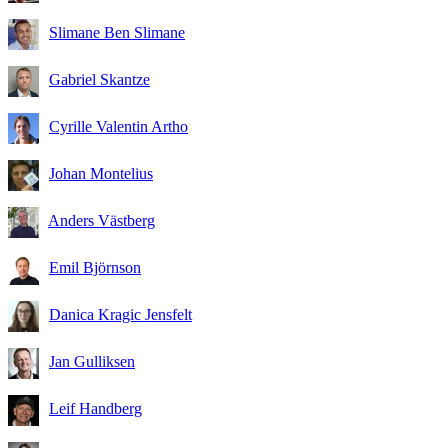
Slimane Ben Slimane
Gabriel Skantze
Cyrille Valentin Artho
Johan Montelius
Anders Västberg
Emil Björnson
Danica Kragic Jensfelt
Jan Gulliksen
Leif Handberg