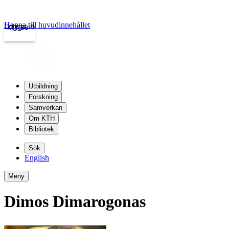
Hoppa till huvudinnehållet
Logga in
kth.se
Utbildning
Forskning
Samverkan
Om KTH
Bibliotek
Sök
English
Meny
Dimos Dimarogonas