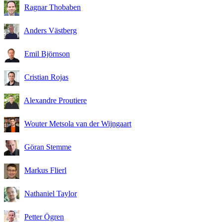
Ragnar Thobaben
Anders Västberg
Emil Björnson
Cristian Rojas
Alexandre Proutiere
Wouter Metsola van der Wijngaart
Göran Stemme
Markus Flierl
Nathaniel Taylor
Petter Ögren