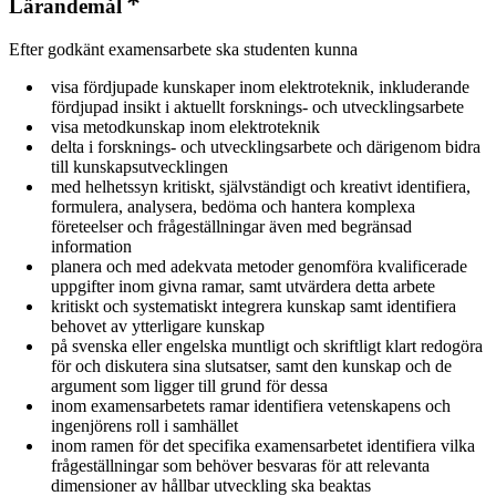
Lärandemål
Efter godkänt examensarbete ska studenten kunna
visa fördjupade kunskaper inom elektroteknik, inkluderande
fördjupad insikt i aktuellt forsknings- och utvecklingsarbete
visa metodkunskap inom elektroteknik
delta i forsknings- och utvecklingsarbete och därigenom bidra
till kunskapsutvecklingen
med helhetssyn kritiskt, självständigt och kreativt identifiera,
formulera, analysera, bedöma och hantera komplexa
företeelser och frågeställningar även med begränsad
information
planera och med adekvata metoder genomföra kvalificerade
uppgifter inom givna ramar, samt utvärdera detta arbete
kritiskt och systematiskt integrera kunskap samt identifiera
behovet av ytterligare kunskap
på svenska eller engelska muntligt och skriftligt klart redogöra
för och diskutera sina slutsatser, samt den kunskap och de
argument som ligger till grund för dessa
inom examensarbetets ramar identifiera vetenskapens och
ingenjörens roll i samhället
inom ramen för det specifika examensarbetet identifiera vilka
frågeställningar som behöver besvaras för att relevanta
dimensioner av hållbar utveckling ska beaktas