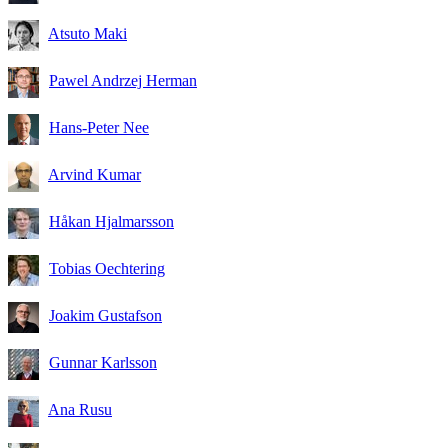
Atsuto Maki
Pawel Andrzej Herman
Hans-Peter Nee
Arvind Kumar
Håkan Hjalmarsson
Tobias Oechtering
Joakim Gustafson
Gunnar Karlsson
Ana Rusu