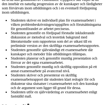
den innebär en naturlig progression av de kunskaper och färdigheter
som förvärvats inom utbildningen och i en eventuell fördjupning
inom utbildningen.
Studenten skriver en individuell plan för examensarbetet i
vilken problembeskrivningen/uppgiften och förutsättningarna
för genomförandet av arbetet preciseras.
Studenten genomför en fördjupad förstudie inkluderande
diskussion av metodval och teoretisk bakgrund med
litteraturstudie som rapporteras som del av utkast till en
preliminär version av den skriftliga examensarbetsrapporten.
Studenten genomför självständigt ett examensarbete där
kunskaper och metoder från utbildningen tillämpas.
Studenten planerar och genomför muntlig presentation och
försvar av det egna examensarbetet.
Studenten genomför muntlig och skriftlig opposition på ett
annat examensarbete på avancerad nivå.
Studenten skriver och presenterar en skriftlig
examensarbetsrapport där studenten klart redogör för och
diskuterar sina slutsatser i examensarbetet och den kunskap
och de argument som ligger till grund för dessa.
Studenten utför en självvärdering av examensarbetet enligt
fastställd mall.