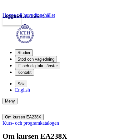
Hoppa till huvudinnehållet
Logga in
Studentwebben
Studier
Stöd och vägledning
IT och digitala tjänster
Kontakt
Sök
English
Meny
Om kursen EA238X
Kurs- och programkatalogen
Om kursen EA238X