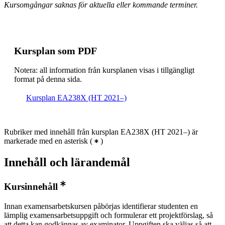
Kursomgångar saknas för aktuella eller kommande terminer.
Kursplan som PDF
Notera: all information från kursplanen visas i tillgängligt
format på denna sida.
Kursplan EA238X (HT 2021–)
Rubriker med innehåll från kursplan EA238X (HT 2021–) är
markerade med en asterisk
(
)
Innehåll och lärandemål
Kursinnehåll
Innan examensarbetskursen påbörjas identifierar studenten en
lämplig examensarbetsuppgift och formulerar ett projektförslag, så
att detta kan godkännas av examinator. Uppgiften ska väljas så att