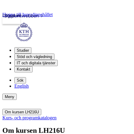
Hoppa till huvudinnehållet
Logga in
Studentwebben
Studier
Stöd och vägledning
IT och digitala tjänster
Kontakt
Sök
English
Meny
Om kursen LH216U
Kurs- och programkatalogen
Om kursen LH216U