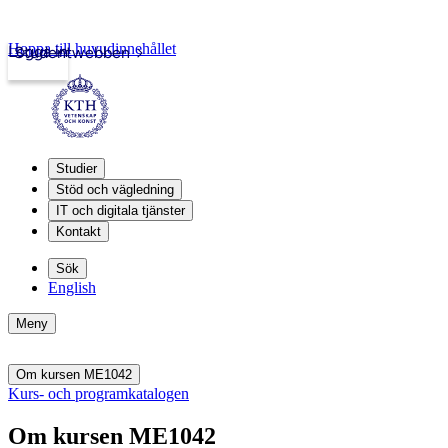
Hoppa till huvudinnehållet
Logga in
Studentwebben
Studier
Stöd och vägledning
IT och digitala tjänster
Kontakt
Sök
English
Meny
Om kursen ME1042
Kurs- och programkatalogen
Om kursen ME1042