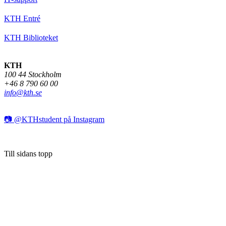
KTH Entré
KTH Biblioteket
KTH
100 44 Stockholm
+46 8 790 60 00
info@kth.se
📷 @KTHstudent på Instagram
Till sidans topp