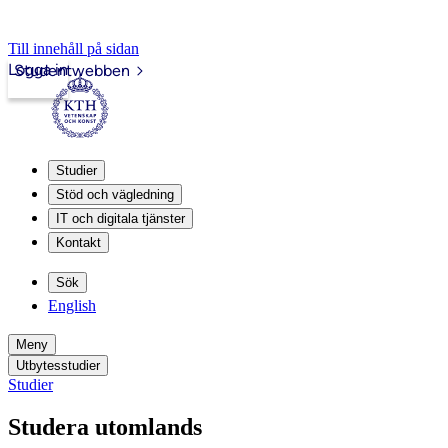
Till innehåll på sidan
Logga in
Studentwebben
Studier
Stöd och vägledning
IT och digitala tjänster
Kontakt
Sök
English
Meny
Utbytesstudier
Studier
Studera utomlands