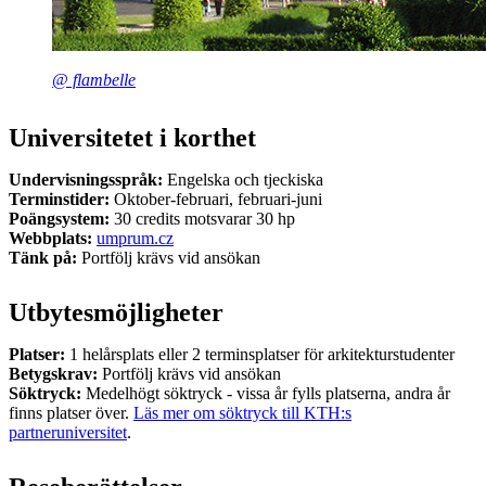
@ flambelle
Universitetet i korthet
Undervisningsspråk:
Engelska och tjeckiska
Terminstider:
Oktober-februari, februari-juni
Poängsystem:
30 credits motsvarar 30 hp
Webbplats:
umprum.cz
Tänk på:
Portfölj krävs vid ansökan
Utbytesmöjligheter
Platser:
1 helårsplats eller 2 terminsplatser för arkitekturstudenter
Betygskrav:
Portfölj krävs vid ansökan
Söktryck:
Medelhögt söktryck - vissa år fylls platserna, andra år
finns platser över.
Läs mer om söktryck till KTH:s
partneruniversitet
.