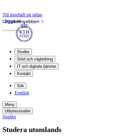
Till innehåll på sidan
Logga in
Studentwebben
Studier
Stöd och vägledning
IT och digitala tjänster
Kontakt
Sök
English
Meny
Utbytesstudier
Studier
Studera utomlands