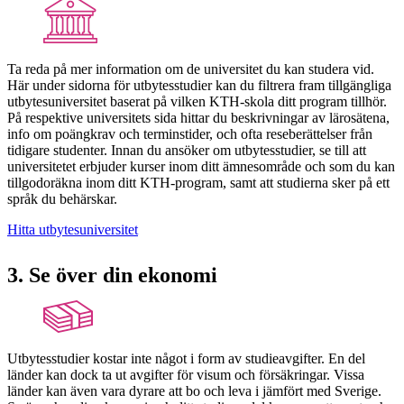
Ta reda på mer information om de universitet du kan studera vid.
Här under sidorna för utbytesstudier kan du filtrera fram tillgängliga
utbytesuniversitet baserat på vilken KTH-skola ditt program tillhör.
På respektive universitets sida hittar du beskrivningar av lärosätena,
info om poängkrav och terminstider, och ofta reseberättelser från
tidigare studenter. Innan du ansöker om utbytesstudier, se till att
universitetet erbjuder kurser inom ditt ämnesområde och som du kan
tillgodoräkna inom ditt KTH-program, samt att studierna sker på ett
språk du behärskar.
Hitta utbytesuniversitet
3. Se över din ekonomi
Utbytesstudier kostar inte något i form av studieavgifter. En del
länder kan dock ta ut avgifter för visum och försäkringar. Vissa
länder kan även vara dyrare att bo och leva i jämfört med Sverige.