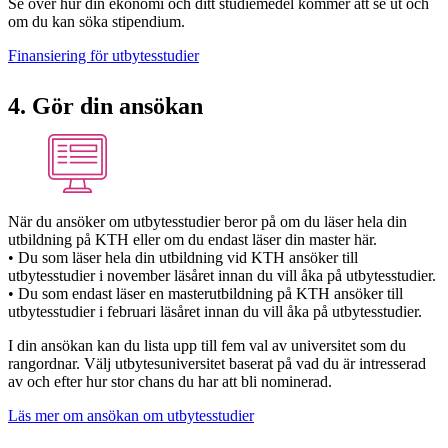
Se över hur din ekonomi och ditt studiemedel kommer att se ut och
om du kan söka stipendium.
Finansiering för utbytesstudier
4. Gör din ansökan
När du ansöker om utbytesstudier beror på om du läser hela din
utbildning på KTH eller om du endast läser din master här.
• Du som läser hela din utbildning vid KTH ansöker till
utbytesstudier i november läsåret innan du vill åka på utbytesstudier.
• Du som endast läser en masterutbildning på KTH ansöker till
utbytesstudier i februari läsåret innan du vill åka på utbytesstudier.
I din ansökan kan du lista upp till fem val av universitet som du
rangordnar. Välj utbytesuniversitet baserat på vad du är intresserad
av och efter hur stor chans du har att bli nominerad.
Läs mer om ansökan om utbytesstudier