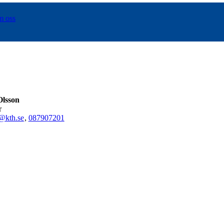
m oss
lsson
r
@kth.se
,
08790
7201