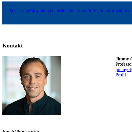
På vår engelskspråkiga hemsida hittar du utförligare information o
Kontakt
Jimmy O
professo
jimmyol
Profil
Innehållsansvarig: