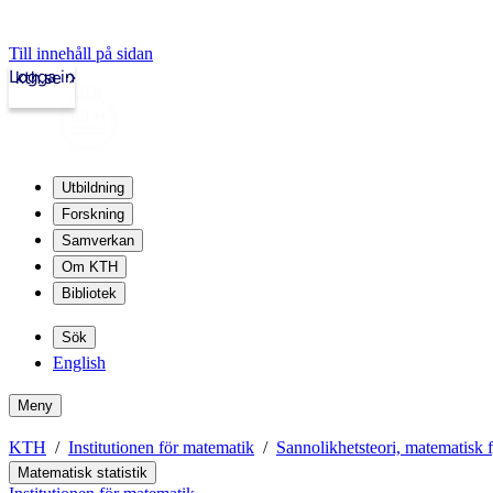
Till innehåll på sidan
Logga in
kth.se
Utbildning
Forskning
Samverkan
Om KTH
Bibliotek
Sök
English
Meny
KTH
Institutionen för matematik
Sannolikhetsteori, matematisk f
Matematisk statistik