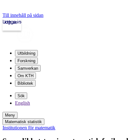
Till innehåll på sidan
Logga in
kth.se
Utbildning
Forskning
Samverkan
Om KTH
Bibliotek
Sök
English
Meny
Matematisk statistik
Institutionen för matematik