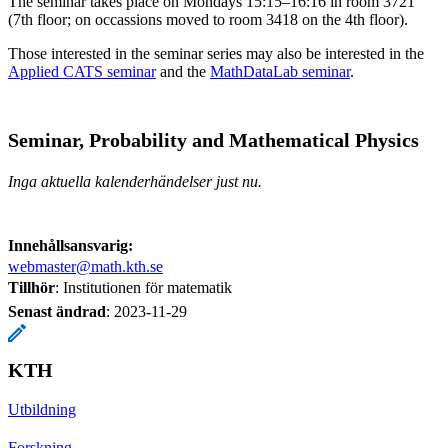
The seminar takes place on Mondays 15:15–16:16 in room 3721
(7th floor; on occassions moved to room 3418 on the 4th floor).
Those interested in the seminar series may also be interested in the
Applied CATS seminar
and the
MathDataLab seminar
.
Seminar, Probability and Mathematical Physics
Inga aktuella kalenderhändelser just nu.
Innehållsansvarig:
webmaster@math.kth.se
Tillhör
: Institutionen för matematik
Senast ändrad
:
2023-11-29
KTH
Utbildning
Forskning