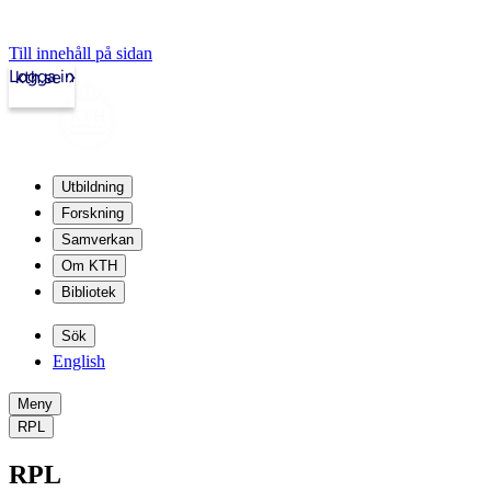
Till innehåll på sidan
Logga in
kth.se
Utbildning
Forskning
Samverkan
Om KTH
Bibliotek
Sök
English
Meny
RPL
RPL