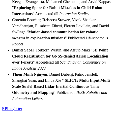
Keegan Evangelista, Mohamed Chetouani, and Arvid Kappas
"
Exploring Space for Robot Mistakes in Child Robot
Interactions
" Accepterad till
Interaction Studies
Corentin Boucher,
Rebecca Stower
, Vivek Shankar
Varadharajan, Elisabetta Zibetti, Florent Levillain, and David
St-Onge "
Motion-based communication for robotic
swarms in exploration missions
" Publicerad i
Autonomous
Robots
Daniel Sabel,
Torbjörn Westin, and Atsuto Maki "
3D Point
Cloud Registration for GNSS-denied Aerial Localization
over Forests
" Accepterad till
Scandinavian Conference on
Image Analysis 2023
Thien-Minh Nguyen
, Daniel Duberg, Patric Jensfelt,
Shanghai Yuan, and Lihua Xie "
SLICT: Multi-Input Multi-
Scale
Surfel-Based L
idar-
I
nertial
C
ontinuous-
Time
Odometry and Mapping
" Publicerad i
IEEE Robotics and
Automation Letters
RPL nyheter