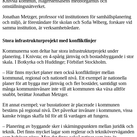
Knivsta kommun, Hägerstensåsens medborgarhus och
omställningsnätverket.
Jonathan Metzger, professor vid institutionen för samhällsplanering
och miljö, är föreståndare för skolan och Sofia Wiberg, forskare vid
samma institution, är verksamhetsledare.
Stora infrastrukturprojekt med konfliktlinjer
Kommunerna som deltar har stora infrastrukturprojekt under
planering. I Knivsta; en 4-spårig järnväg och bostadsbyggande i stor
skala. I Botkyrka och Huddinge; Förbifart Stockholm.
– Här finns mycket planer men också konfliktlinjer mellan
kommunal, regional och nationell nivå. Ett exempel är nationella
planer för att bygga mer järnväg och fler bostäder, samtidigt som
många kommuninvånare inte vill att kommunen ska växa alltför
snabbt, berättar Jonathan Metzger.
Ett annat exempel; var busstationer är placerade i kommunen
bestäms på regional nivå. Det påverkar invånare i kommunen, vissa
kanske tvingas skaffa bil för att få vardagen att fungera.
– Planering av byggande sker i skärningspunkten mellan juridik och
teknik. Det finns mycket lagar som reglerar och tekniköverväganden