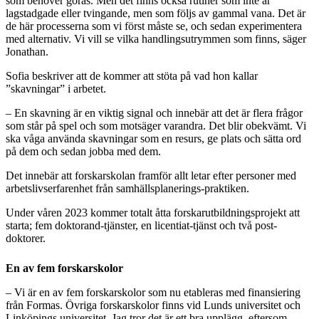
som behöver göras. Men det finns också rutiner som inte är
lagstadgade eller tvingande, men som följs av gammal vana. Det är
de här processerna som vi först måste se, och sedan experimentera
med alternativ. Vi vill se vilka handlingsutrymmen som finns, säger
Jonathan.
Sofia beskriver att de kommer att stöta på vad hon kallar
”skavningar” i arbetet.
– En skavning är en viktig signal och innebär att det är flera frågor
som står på spel och som motsäger varandra. Det blir obekvämt. Vi
ska våga använda skavningar som en resurs, ge plats och sätta ord
på dem och sedan jobba med dem.
Det innebär att forskarskolan framför allt letar efter personer med
arbetslivserfarenhet från samhällsplanerings-praktiken.
Under våren 2023 kommer totalt åtta forskarutbildningsprojekt att
starta; fem doktorand-tjänster, en licentiat-tjänst och två post-
doktorer.
En av fem forskarskolor
– Vi är en av fem forskarskolor som nu etableras med finansiering
från Formas. Övriga forskarskolor finns vid Lunds universitet och
Linköpings universitet. Jag tror det är ett bra upplägg, eftersom