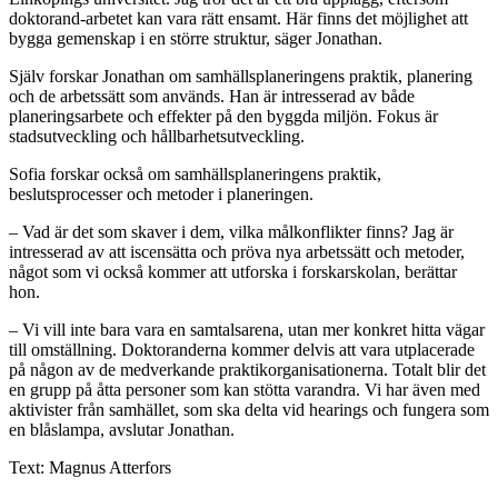
doktorand-arbetet kan vara rätt ensamt. Här finns det möjlighet att
bygga gemenskap i en större struktur, säger Jonathan.
Själv forskar Jonathan om samhällsplaneringens praktik, planering
och de arbetssätt som används. Han är intresserad av både
planeringsarbete och effekter på den byggda miljön. Fokus är
stadsutveckling och hållbarhetsutveckling.
Sofia forskar också om samhällsplaneringens praktik,
beslutsprocesser och metoder i planeringen.
– Vad är det som skaver i dem, vilka målkonflikter finns? Jag är
intresserad av att iscensätta och pröva nya arbetssätt och metoder,
något som vi också kommer att utforska i forskarskolan, berättar
hon.
– Vi vill inte bara vara en samtalsarena, utan mer konkret hitta vägar
till omställning. Doktoranderna kommer delvis att vara utplacerade
på någon av de medverkande praktikorganisationerna. Totalt blir det
en grupp på åtta personer som kan stötta varandra. Vi har även med
aktivister från samhället, som ska delta vid hearings och fungera som
en blåslampa, avslutar Jonathan.
Text: Magnus Atterfors