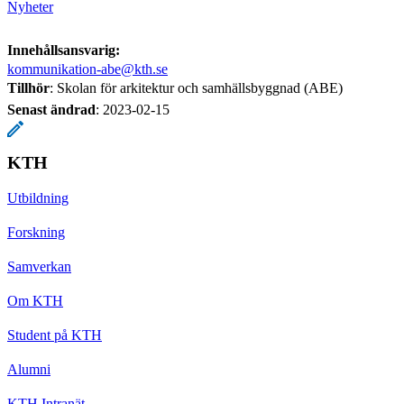
Nyheter
Innehållsansvarig:
kommunikation-abe@kth.se
Tillhör
: Skolan för arkitektur och samhällsbyggnad (ABE)
Senast ändrad
:
2023-02-15
KTH
Utbildning
Forskning
Samverkan
Om KTH
Student på KTH
Alumni
KTH Intranät