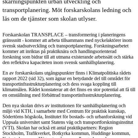
skärningspunkten urban utveckling och
transportplanering. Möt forskarskolans ledning och
läs om de tjänster som skolan utlyser.
Forskarskolan TRANSPLACE – transformering i planeringens
gränssnitt - kommer att arbeta tillsammans med nyckelaktörer inom
svensk stadsutveckling och transportplanering. Forskningsarbetet
kommer att inriktas på praktiknära och handlingsorienterad
forskning som bidrar till att utmana existerande arbetssätt och stärka
den reflektiva kapaciteten inom svensk samhällsplanering.
En av forskarskolans utgångspunkter finns i Klimatpolitiska rådets
rapport 2022 (sid 32), som ägnar en betydande del till området för
transportinfrastrukturplanering och dess svaga koppling till
klimatmålen. Rådet konstaterar att det finns en stor potential att få till
en omställning med förbättrad transportinfrastrukturplanering.
Den nya skolan drivs av institutionen för samhällsplanering och
miljö vid KTH, i samarbete med Centrum för praktisk kunskap,
Södertörns högskola, Institutet för bostads- och urbanforskning vid
Uppsala universitet samt Statens väg och transportforskningsinstitut
(VTI). Skolan har också ett antal praktikpartners: Region
Stockholm, Trafikverket, Botkyrka kommun, Huddinge kommun,