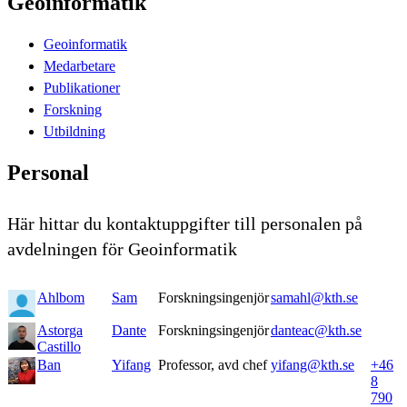
Geoinformatik
Geoinformatik
Medarbetare
Publikationer
Forskning
Utbildning
Personal
Här hittar du kontaktuppgifter till personalen på
avdelningen för Geoinformatik
Ahlbom
Sam
Forskningsingenjör
samahl@kth.se
Astorga
Dante
Forskningsingenjör
danteac@kth.se
Castillo
Ban
Yifang
Professor, avd chef
yifang@kth.se
+46
8
790