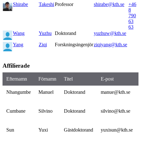
Shirabe
Takeshi
Professor
shirabe@kth.se
+46
8
790
63
63
Wang
Yuzhu
Doktorand
yuzhuw@kth.se
Yang
Ziqi
Forskningsingenjör
ziqiyang@kth.se
Affilierade
Efternamn
Förnamn
Titel
E-post
Nhangumbe
Manuel
Doktorand
manue@kth.se
Cumbane
Silvino
Doktorand
silvino@kth.se
Sun
Yuxi
Gästdoktorand
yuxisun@kth.se