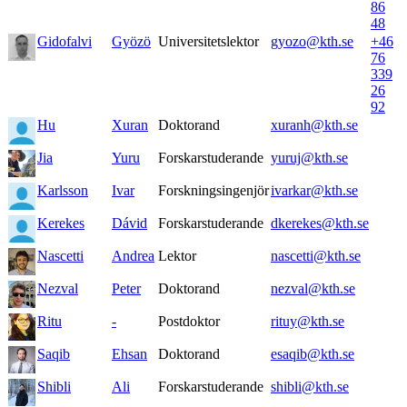
86
48
Gidofalvi
Gyözö
Universitetslektor
gyozo@kth.se
+46
76
339
26
92
Hu
Xuran
Doktorand
xuranh@kth.se
Jia
Yuru
Forskarstuderande
yuruj@kth.se
Karlsson
Ivar
Forskningsingenjör
ivarkar@kth.se
Kerekes
Dávid
Forskarstuderande
dkerekes@kth.se
Nascetti
Andrea
Lektor
nascetti@kth.se
Nezval
Peter
Doktorand
nezval@kth.se
Ritu
-
Postdoktor
rituy@kth.se
Saqib
Ehsan
Doktorand
esaqib@kth.se
Shibli
Ali
Forskarstuderande
shibli@kth.se