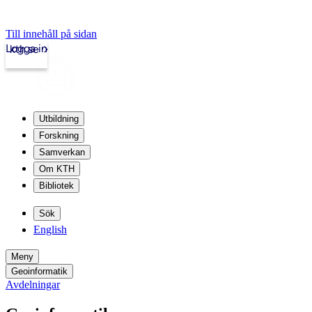
Till innehåll på sidan
Logga in
kth.se
Utbildning
Forskning
Samverkan
Om KTH
Bibliotek
Sök
English
Meny
Geoinformatik
Avdelningar