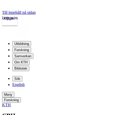
Till innehåll på sidan
Logga in
kth.se
Utbildning
Forskning
Samverkan
Om KTH
Bibliotek
Sök
English
Meny
Forskning
KTH