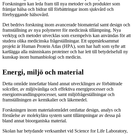
Forskningen kan leda fram till nya metoder och produkter som
främjar hälsa och bidrar till förbättringar inom sjukvård och
förebyggande hälsovård.
Det bedrivs forskning inom avancerade biomaterial samt design och
framställning av nya polymerer för medicinsk tillämpning. Nya
verktyg och metoder utvecklas som exempelvis kan användas för att
studera olika medicinska frågeställningar. Ett uppmärksammat
projekt är Human Protein Atlas (HPA), som har haft som syfte att
kartlägga alla människans proteiner och har lett till betydelsefull ny
kunskap inom humanbiologi och medicin.
Energi, miljö och material
Detta område innefattar bland annat utvecklingen av förbättrade
solceller, av miljövänliga och effektiva energiprocesser och
energiomvandlingsprocesser, samt miljöfrågeställningar och
framställningen av kemikalier och läkemedel.
Forskningen inom materialområdet omfattar design, analys och
förståelse av molekylära system samt tillämpningar av dessa på
bland annat bioorganiska material.
Skolan har betydande verksamhet vid Science for Life Laboratory,